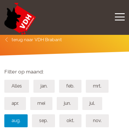
VDH Brabant
Filter op maand:
Alles
jan.
feb.
mrt.
apr.
mei
jun.
jul.
aug.
sep.
okt.
nov.