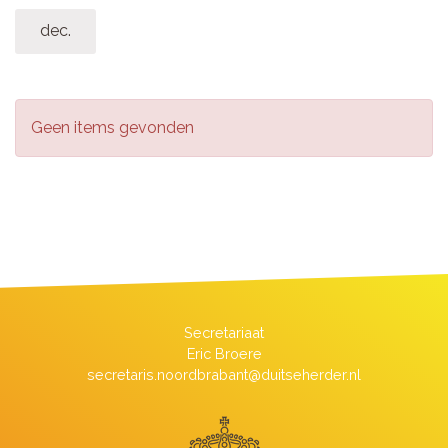
dec.
Geen items gevonden
Secretariaat
Eric Broere
secretaris.noordbrabant@duitseherder.nl